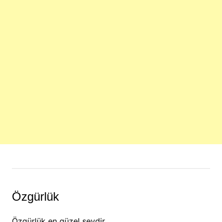
Özgürlük
Özgürlük en güzel şeydir