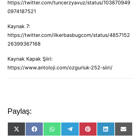
https://twitter.com/tuncerzyavuz/status/103870949
0974187521
Kaynak 7:
https://twitter.com/ilkerbasbugcom/status/4857152
26399367168
Kaynak Kapak Şiiri:
https://www.antoloji.com/ozgurluk-252-siiri/
Paylaş:
Share
Share
Share
Share
Share
Share
Share
on
on
on
on
on
on
on