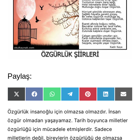
Paylaş:
Share
Share
Share
Share
Share
Share
Share
on
on
on
on
on
on
on
X
Facebook
WhatsApp
Telegram
Pinterest
LinkedIn
Email
(Twitter)
Özgürlük insanoğlu için olmazsa olmazdır. İnsan
özgür olmadan yaşayamaz. Tarih boyunca milletler
özgürlüğü için mücadele etmişlerdir. Sadece
milletlerin değil, bireylerin özgürlüğü de olmazsa