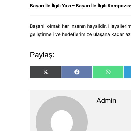
Başarı İle İlgili Yazı – Başarı İle İlgili Kompoz
Başarılı olmak her insanın hayalidir. Hayaller
geliştirmeli ve hedeflerimize ulaşana kadar az
Paylaş:
Share
Share
Share
on
on
on
X
Facebook
WhatsApp
(Twitter)
Admin