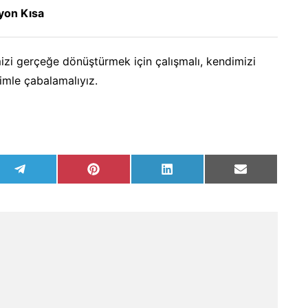
isyon Kısa
imizi gerçeğe dönüştürmek için çalışmalı, kendimizi
imle çabalamalıyız.
Share
Share
Share
Share
on
on
on
on
Telegram
Pinterest
LinkedIn
Email