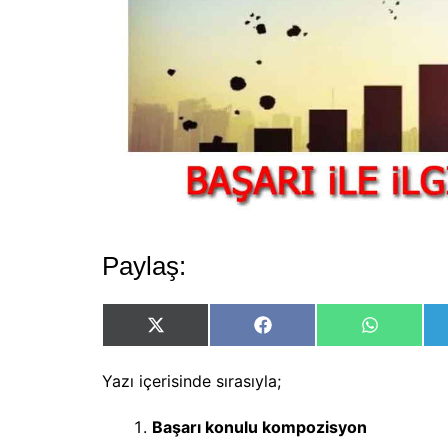
Paylaş:
Share
Share
Share
on
on
on
X
Facebook
WhatsApp
(Twitter)
Yazı içerisinde sırasıyla;
Başarı konulu kompozisyon