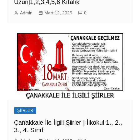
Uzun|1,2,3,4,5,6 Kıtalık
Admin
Mart 12, 2025
0
ŞİİRLER
Çanakkale İle İlgili Şiirler | İlkokul 1., 2.,
3., 4. Sınıf