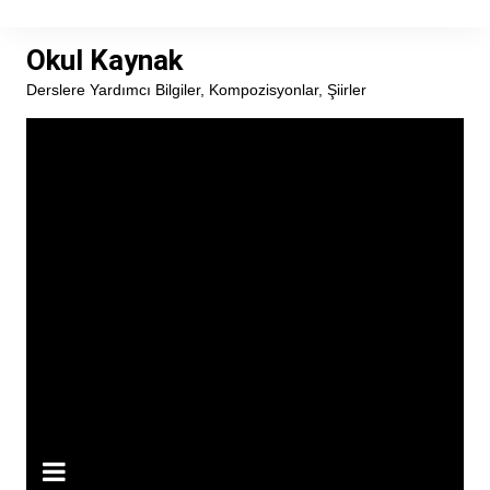
Skip
to
Okul Kaynak
content
Derslere Yardımcı Bilgiler, Kompozisyonlar, Şiirler