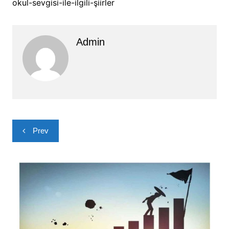
okul-sevgisi-ile-ilgili-şiirler
Admin
Yazı
Prev
gezinmesi