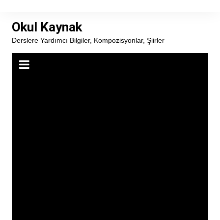
Skip
to
Okul Kaynak
content
Derslere Yardımcı Bilgiler, Kompozisyonlar, Şiirler