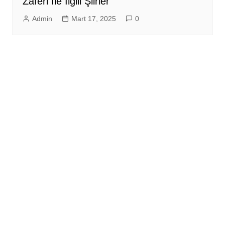
Zaferi İle İlgili Şiirler
Admin
Mart 17, 2025
0